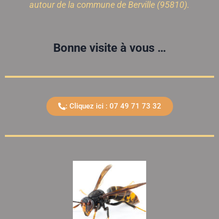
autour de la commune de Berville (95810).
Bonne visite à vous …
: Cliquez ici : 07 49 71 73 32