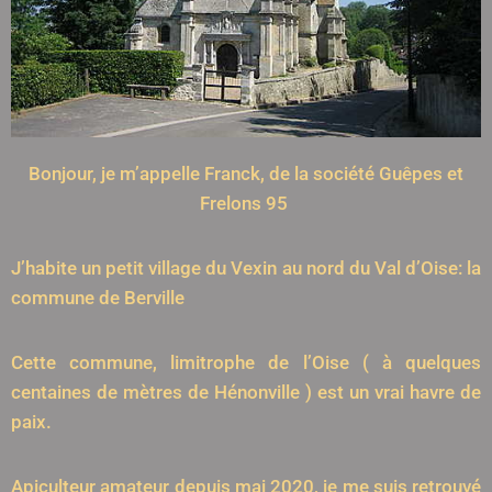
Bonjour, je m’appelle Franck, de la société Guêpes et
Frelons 95
J’habite un petit village du Vexin au nord du Val d’Oise: la
commune de Berville
Cette commune, limitrophe de l’Oise ( à quelques
centaines de mètres de Hénonville ) est un vrai havre de
paix.
Apiculteur amateur depuis mai 2020, je me suis retrouvé