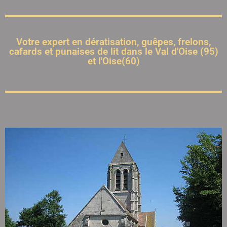
Votre expert en dératisation, guêpes, frelons,
cafards et punaises de lit dans le Val d'Oise (95)
et l'Oise(60)